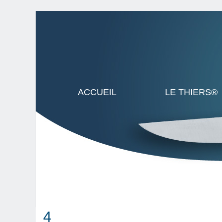
ACCUEIL
LE THIERS®
4