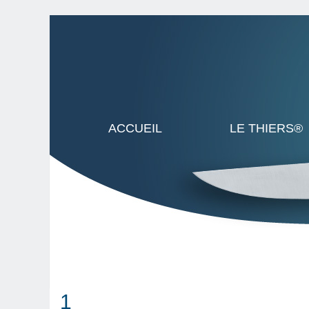
ACCUEIL
LE THIERS®
1