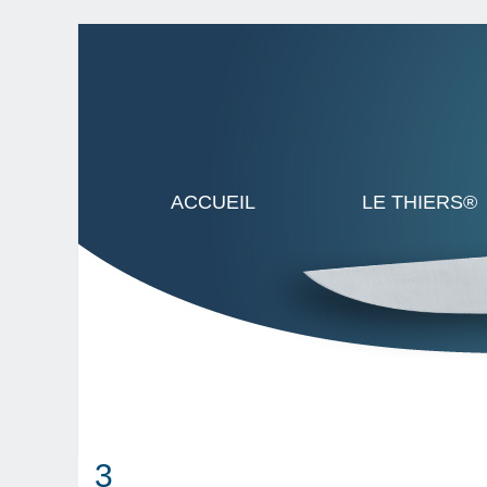
ACCUEIL
LE THIERS®
3