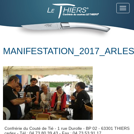
Toggl
navig
MANIFESTATION_2017_ARLES
Confrérie du Couté de Tié - 1 rue Durolle - BP 02 - 63301 THIERS
cedex - Tél : 04 73 80 39 43 - Fax : 04.73.53.91.17