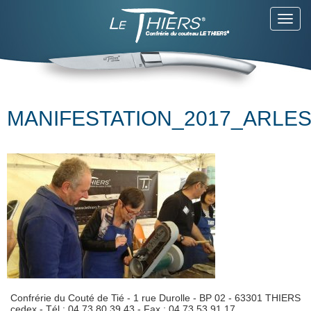
Toggl
navig
MANIFESTATION_2017_ARLES
Confrérie du Couté de Tié - 1 rue Durolle - BP 02 - 63301 THIERS
cedex - Tél : 04 73 80 39 43 - Fax : 04.73.53.91.17