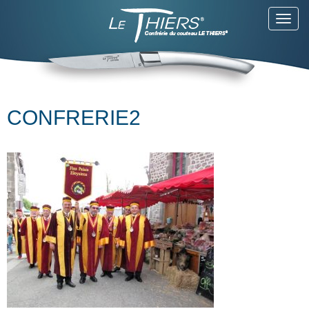
Toggl
navig
CONFRERIE2