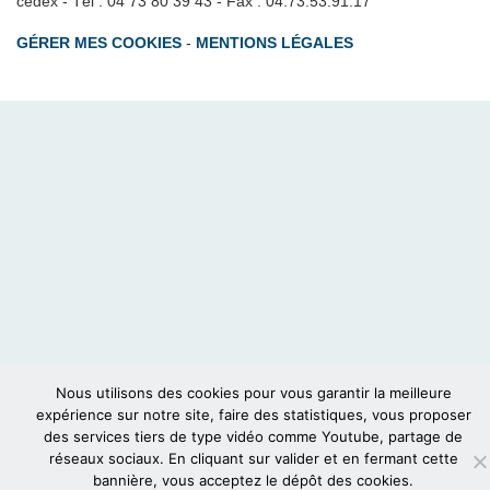
cedex - Tél : 04 73 80 39 43 - Fax : 04.73.53.91.17
GÉRER MES COOKIES
-
MENTIONS LÉGALES
Nous utilisons des cookies pour vous garantir la meilleure
expérience sur notre site, faire des statistiques, vous proposer
des services tiers de type vidéo comme Youtube, partage de
réseaux sociaux. En cliquant sur valider et en fermant cette
bannière, vous acceptez le dépôt des cookies.