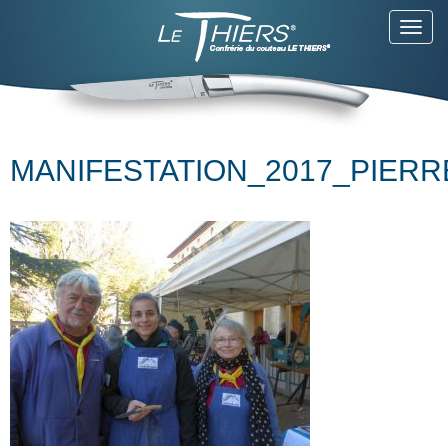
Toggl
navig
MANIFESTATION_2017_PIERR