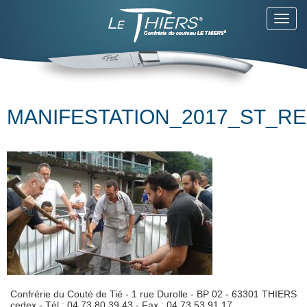
Toggl
navig
MANIFESTATION_2017_ST_R
Confrérie du Couté de Tié - 1 rue Durolle - BP 02 - 63301 THIERS
cedex - Tél : 04 73 80 39 43 - Fax : 04.73.53.91.17