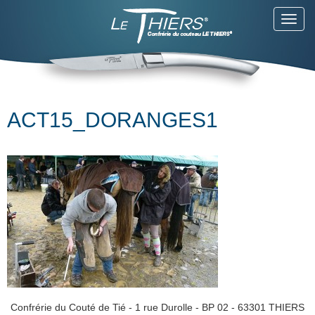
Toggl
navig
ACT15_DORANGES1
Confrérie du Couté de Tié - 1 rue Durolle - BP 02 - 63301 THIERS