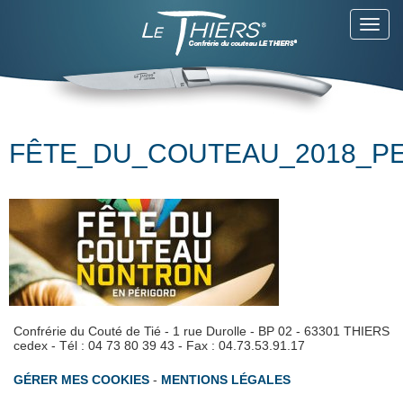
Toggl
navig
FÊTE_DU_COUTEAU_2018_P
Confrérie du Couté de Tié - 1 rue Durolle - BP 02 - 63301 THIERS
cedex - Tél : 04 73 80 39 43 - Fax : 04.73.53.91.17
GÉRER MES COOKIES
-
MENTIONS LÉGALES