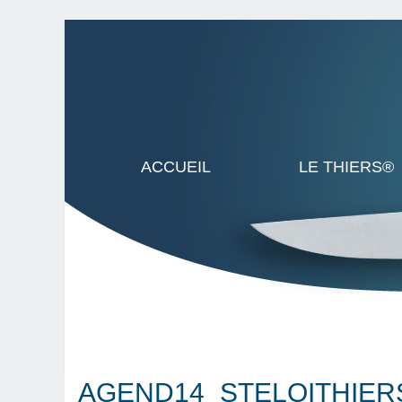
ACCUEIL
LE THIERS®
AGEND14_STELOITHIER