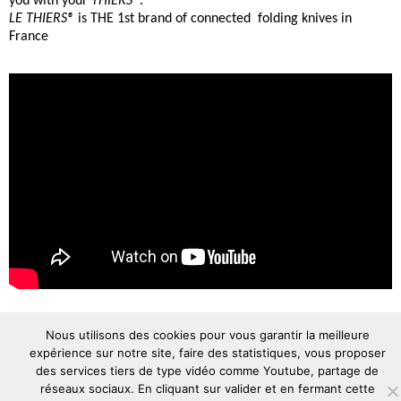
you with your
THIERS®
.
LE THIERS®
is THE 1st brand of connected folding knives in
France
Confrérie du Couté de Tié - 1 rue Durolle - BP 02 - 63301 THIERS
Nous utilisons des cookies pour vous garantir la meilleure
cedex - Tél : 04 73 80 39 43 - Fax : 04.73.53.91.17
expérience sur notre site, faire des statistiques, vous proposer
des services tiers de type vidéo comme Youtube, partage de
GÉRER MES COOKIES
-
MENTIONS LÉGALES
réseaux sociaux. En cliquant sur valider et en fermant cette