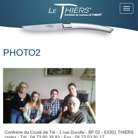
Toggl
navig
PHOTO2
Confrérie du Couté de Tié - 1 rue Durolle - BP 02 - 63301 THIERS
cedex - Tél : 04 73 80 39 43 - Fax : 04.73.53.91.17