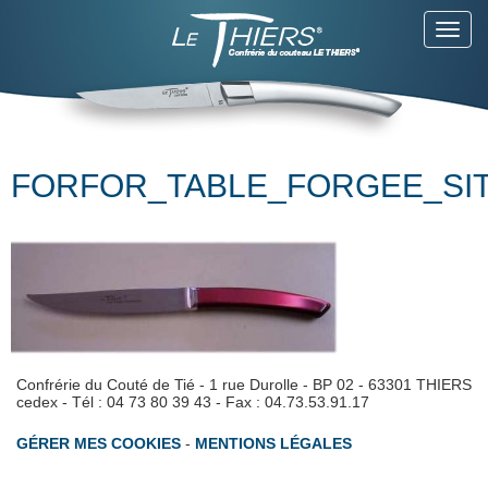
Toggl
navig
FORFOR_TABLE_FORGEE_SI
Confrérie du Couté de Tié - 1 rue Durolle - BP 02 - 63301 THIERS
cedex - Tél : 04 73 80 39 43 - Fax : 04.73.53.91.17
GÉRER MES COOKIES
-
MENTIONS LÉGALES