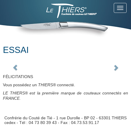
Toggl
Warning
: Attempt to read property "post_title"
navig
on null in
/home/lethiers/www/wp-
content/themes/scopikatz/shortcodes/bootstrap_caro
on line
51
Warning
: Attempt to read property
"post_excerpt" on null in
/home/lethiers/www/wp-
content/themes/scopikatz/shortcodes/bootstrap_caro
ESSAI
on line
52
FÉLICITATIONS
Vous possédez un
THIERS®
connecté.
LE
THIERS® est la première marque de couteaux connectés en
FRANCE.
Confrérie du Couté de Tié - 1 rue Durolle - BP 02 - 63301 THIERS
cedex - Tél : 04 73 80 39 43 - Fax : 04.73.53.91.17