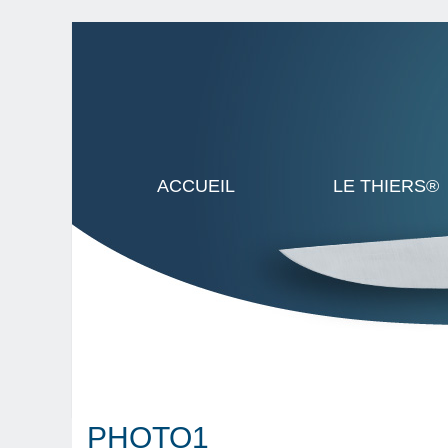
ACCUEIL
LE THIERS®
PHOTO1