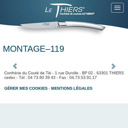
Toggl
Warning
: Attempt to read property "post_title"
navig
on null in
/home/lethiers/www/wp-
content/themes/scopikatz/shortcodes/bootstrap_caro
on line
51
Warning
: Attempt to read property
"post_excerpt" on null in
/home/lethiers/www/wp-
content/themes/scopikatz/shortcodes/bootstrap_caro
MONTAGE–119
on line
52
Confrérie du Couté de Tié - 1 rue Durolle - BP 02 - 63301 THIERS
cedex - Tél : 04 73 80 39 43 - Fax : 04.73.53.91.17
GÉRER MES COOKIES
-
MENTIONS LÉGALES