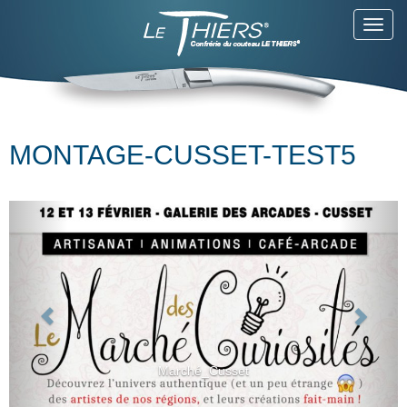
Toggl
navig
MONTAGE-CUSSET-TEST5
Marché_Cusset