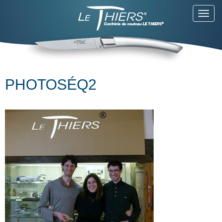
Toggl
navig
PHOTOSÉQ2