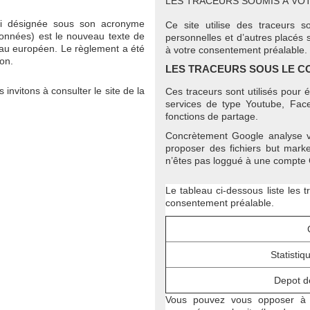
LES TRACEURS SOUMIS À VO
si désignée sous son acronyme
Ce site utilise des traceurs 
onnées) est le nouveau texte de
personnelles et d’autres placés
eau européen. Le règlement a été
à votre consentement préalable.
on.
LES TRACEURS SOUS LE C
 invitons à consulter le site de la
Ces traceurs sont utilisés pour é
services de type Youtube, Fac
fonctions de partage.
Concrètement Google analyse v
proposer des fichiers but marke
n’êtes pas loggué à une compte G
Le tableau ci-dessous liste les t
consentement préalable.
Statistiq
Depot de
Vous pouvez vous opposer à l