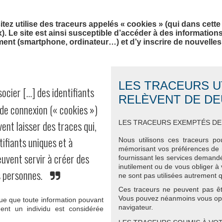
itez utilise des traceurs appelés « cookies » (qui dans cett
). Le site est ainsi susceptible d’accéder à des informatio
ent (smartphone, ordinateur…) et d’y inscrire de nouvelles
LES TRACEURS UT
ocier […] des identifiants
RELÈVENT DE DE
 de connexion (« cookies »)
vent laisser des traces qui,
LES TRACEURS EXEMPTÉS D
ifiants uniques et à
Nous utilisons ces traceurs po
mémorisant vos préférences de n
euvent servir à créer des
fournissant les services demandé
inutilement ou de vous obliger à
s personnes.
ne sont pas utilisées autrement qu
Ces traceurs ne peuvent pas êtr
Vous pouvez néanmoins vous oppos
ique que toute information pouvant
navigateur.
ement un individu est considérée