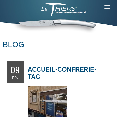
Toggl
navig
BLOG
09
ACCUEIL-CONFRERIE-
TAG
Fév