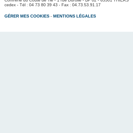
Confrérie du Couté de Tié - 1 rue Durolle - BP 02 - 63301 THIERS
cedex - Tél : 04 73 80 39 43 - Fax : 04.73.53.91.17
GÉRER MES COOKIES
-
MENTIONS LÉGALES